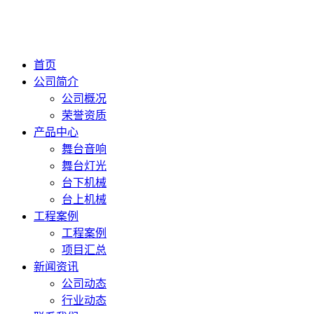
首页
公司简介
公司概况
荣誉资质
产品中心
舞台音响
舞台灯光
台下机械
台上机械
工程案例
工程案例
项目汇总
新闻资讯
公司动态
行业动态