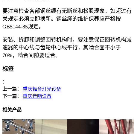
要注意检查各部钢丝绳有无断丝和松股现象。如超过有
关规定必须立即换新。钢丝绳的维护保养应严格按
GB5144-85规定。
安装、拆卸和调整回转机构时，要注意保证回转机构减
速器的中心线与齿轮中心线平行，其啮合面不小于
70%，啮合间隙要适合。
标签
：
上一篇：
重庆舞台灯光设备
下一篇：
重庆音响设备
相关产品