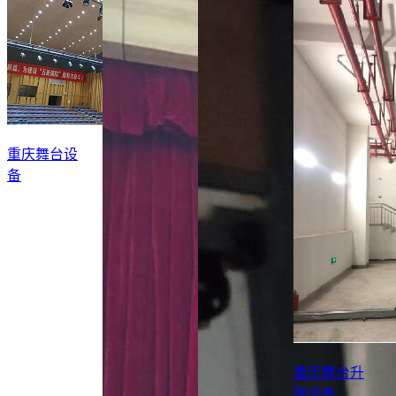
重庆舞台设
备
重庆舞台升
降设备