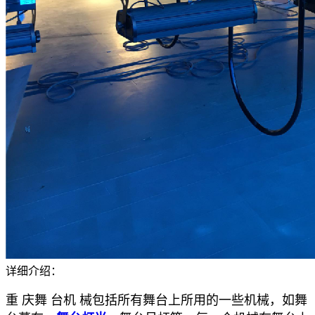
详细介绍：
重 庆舞 台机 械包括所有舞台上所用的一些机械，如舞