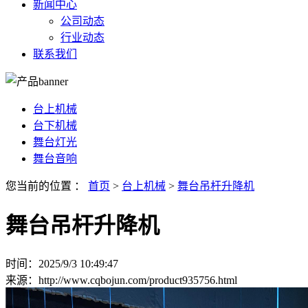
新闻中心
公司动态
行业动态
联系我们
台上机械
台下机械
舞台灯光
舞台音响
您当前的位置 ：
首页
>
台上机械
>
舞台吊杆升降机
舞台吊杆升降机
时间：2025/9/3 10:49:47
来源：
http://www.cqbojun.com/product935756.html