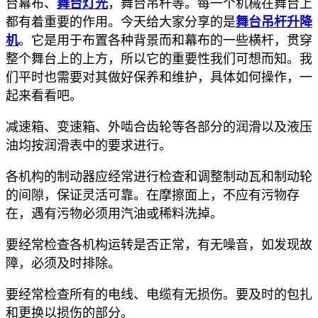
台幕布、
舞台灯光
，舞台吊杆等。每一个机械在舞台上
都有着重要的作用。今天给大家分享的是
舞台吊杆升降
机
。它是用于布置各种背景而和幕布的一些横杆，贯穿
整个舞台上的上方，所以它的重要性我们可想而知。我
们平时也需要对其做好保养和维护，具体如何操作，一
起来看看吧。
减速箱、变速箱、外啮合齿轮等各部分的润滑以及液压
油均按润滑表中的要求进行。
各机构的制动器应经常进行检查和调整制动瓦和制动轮
的间隙，保证灵活可靠。在摩擦面上，不应有污物存
在，遇有污物必须用汽油或稀料洗掉。
要经常检查各机构运转是否正常，有无噪音，如发现故
障，必须及时排除。
要经常检查所有的电线、电缆有无损伤。要及时的包扎
和更换以损伤的部分。