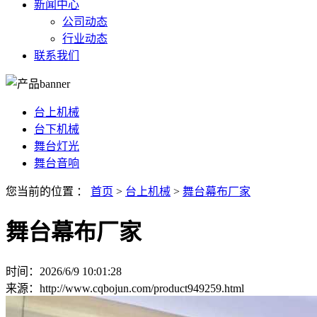
新闻中心
公司动态
行业动态
联系我们
台上机械
台下机械
舞台灯光
舞台音响
您当前的位置 ：
首页
>
台上机械
>
舞台幕布厂家
舞台幕布厂家
时间：2026/6/9 10:01:28
来源：
http://www.cqbojun.com/product949259.html