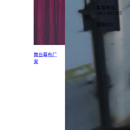
客服电话：
18623081115
客服QQ：
舞台幕布厂
家