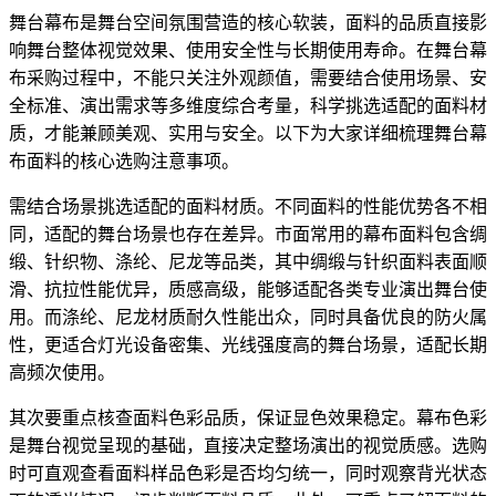
舞台幕布是舞台空间氛围营造的核心软装，面料的品质直接影
响舞台整体视觉效果、使用安全性与长期使用寿命。在舞台幕
布采购过程中，不能只关注外观颜值，需要结合使用场景、安
全标准、演出需求等多维度综合考量，科学挑选适配的面料材
质，才能兼顾美观、实用与安全。以下为大家详细梳理舞台幕
布面料的核心选购注意事项。
需结合场景挑选适配的面料材质。不同面料的性能优势各不相
同，适配的舞台场景也存在差异。市面常用的幕布面料包含绸
缎、针织物、涤纶、尼龙等品类，其中绸缎与针织面料表面顺
滑、抗拉性能优异，质感高级，能够适配各类专业演出舞台使
用。而涤纶、尼龙材质耐久性能出众，同时具备优良的防火属
性，更适合灯光设备密集、光线强度高的舞台场景，适配长期
高频次使用。
其次要重点核查面料色彩品质，保证显色效果稳定。幕布色彩
是舞台视觉呈现的基础，直接决定整场演出的视觉质感。选购
时可直观查看面料样品色彩是否均匀统一，同时观察背光状态