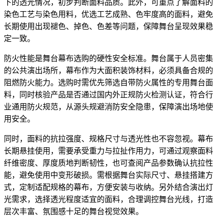
下的透光情况，初步判断面料品质。此外，可重点了解面料的
染色工艺与染色用料，优选工艺成熟、色牢度高的面料，避免
长期使用出现褪色、掉色、色差等问题，保障舞台呈现效果稳
定一致。
防火性能是舞台幕布选购的硬性安全标准。舞台属于人员密集
的公共演出场所，幕布作为大面积装饰材料，必须具备合规的
阻燃防火能力。选购时需优先筛选自带防火属性的专用舞台面
料，同时核验产品是否通过国内外正规防火检测认证，符合行
业通用防火规范，从源头规避消防安全隐患，保障演出场地使
用安全。
同时，面料的抗拉强度、规格尺寸与透光性也不容忽视。幕布
长期悬挂使用，需要承受重力与拉扯作用力，可通过观察面料
纤维密度、厚度质地判断韧性，也可查阅产品参数确认抗拉性
能，避免使用中变形破损。需根据舞台实际尺寸、悬挂搭建方
式，定制适配规格的幕布，方便安装与收纳。另外结合演出灯
光需求，选择透光程度适宜的面料，合理调控舞台光线，打造
层次丰富、氛围感十足的舞台视觉效果。