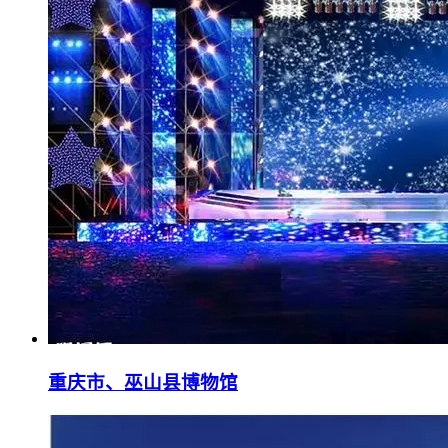
重庆市、巫山县博物馆