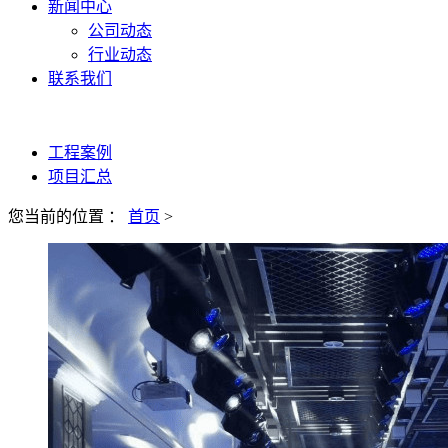
新闻中心
公司动态
行业动态
联系我们
工程案例
项目汇总
您当前的位置 ：
首页
>