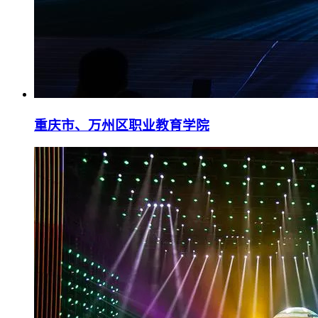
重庆市、万州区职业教育学院