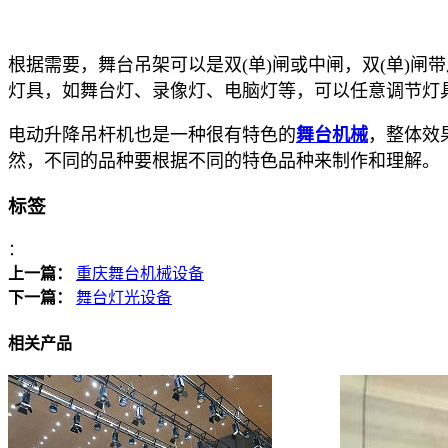
根据需要，舞台吊架可以是双(单)闸或中闸，双(单)
灯具，如舞台灯、录像灯、电脑灯等，可以任意调节灯
电动升降吊杆机也是一种很有特色的
舞台机械
，整体效
然，不同的品种要根据不同的特色品种来制作和理解。
标签
：
上一篇：
重庆舞台机械设备
下一篇：
舞台灯光设备
相关产品