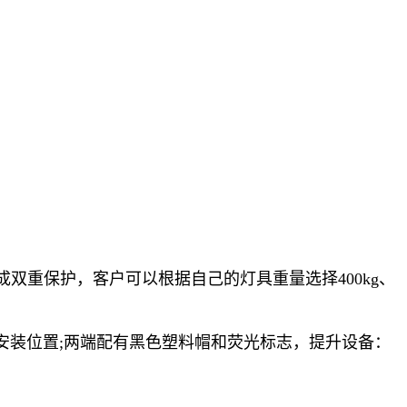
重保护，客户可以根据自己的灯具重量选择400kg、
安装位置;两端配有黑色塑料帽和荧光标志，提升设备：