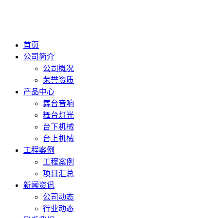
首页
公司简介
公司概况
荣誉资质
产品中心
舞台音响
舞台灯光
台下机械
台上机械
工程案例
工程案例
项目汇总
新闻资讯
公司动态
行业动态