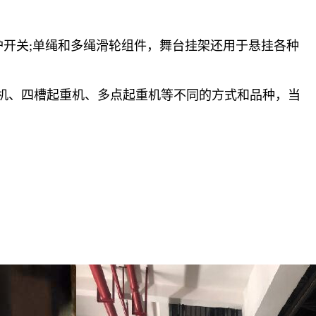
护开关;单绳和多绳滑轮组件，舞台挂架还用于悬挂各种
机、四槽起重机、多点起重机等不同的方式和品种，当