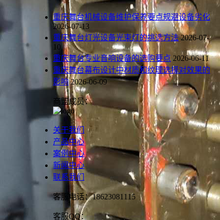
重庆舞台机械设备维护保养要点规避设备劣化
2026-07-13
重庆舞台灯光设备光束灯的挑选方法
2026-07-
10
重庆舞台专业音响设备的选购要点
2026-06-11
重庆舞台幕布设计中材质和纹理选择对效果的
影响
2026-06-09
商盟成员：
关于我们
产品中心
案例中心
新闻中心
联系我们
客服电话：18623081115
客服QQ：