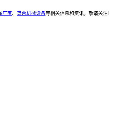
械厂家
、
舞台机械设备
等相关信息和资讯，敬请关注！