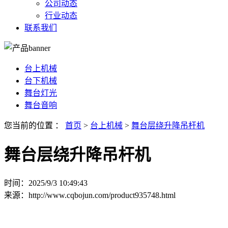
公司动态
行业动态
联系我们
台上机械
台下机械
舞台灯光
舞台音响
您当前的位置 ：
首页
>
台上机械
>
舞台层绕升降吊杆机
舞台层绕升降吊杆机
时间：2025/9/3 10:49:43
来源：
http://www.cqbojun.com/product935748.html