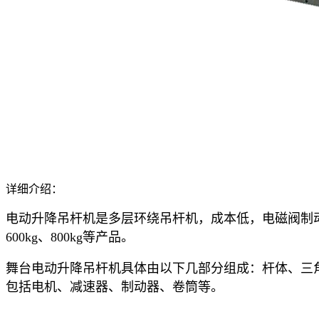
详细介绍：
电动升降吊杆机是多层环绕吊杆机，成本低，电磁阀制动
600kg、800kg等产品。
舞台电动升降吊杆机具体由以下几部分组成：杆体、三角
包括电机、减速器、制动器、卷筒等。