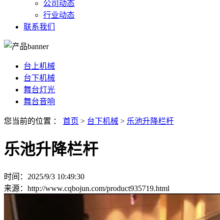
公司动态
行业动态
联系我们
台上机械
台下机械
舞台灯光
舞台音响
您当前的位置 ：
首页
>
台下机械
>
乐池升降栏杆
乐池升降栏杆
时间：2025/9/3 10:49:30
来源：
http://www.cqbojun.com/product935719.html