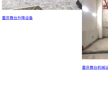
重庆舞台升降设备
重庆舞台机械