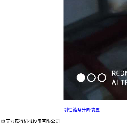
刚性链条升降装置
) 重庆力舞行机械设备有限公司