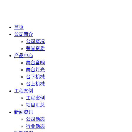
首页
公司简介
公司概况
荣誉资质
产品中心
舞台音响
舞台灯光
台下机械
台上机械
工程案例
工程案例
项目汇总
新闻资讯
公司动态
行业动态