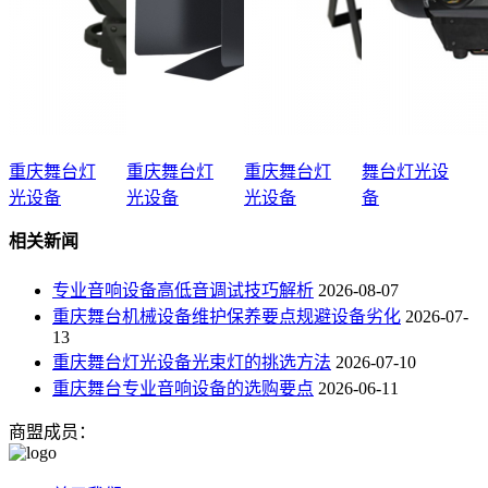
重庆舞台灯
重庆舞台灯
重庆舞台灯
舞台灯光设
光设备
光设备
光设备
备
相关新闻
专业音响设备高低音调试技巧解析
2026-08-07
重庆舞台机械设备维护保养要点规避设备劣化
2026-07-
13
重庆舞台灯光设备光束灯的挑选方法
2026-07-10
重庆舞台专业音响设备的选购要点
2026-06-11
商盟成员：