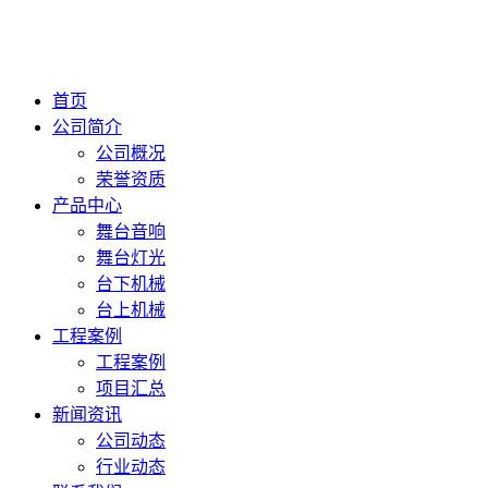
首页
公司简介
公司概况
荣誉资质
产品中心
舞台音响
舞台灯光
台下机械
台上机械
工程案例
工程案例
项目汇总
新闻资讯
公司动态
行业动态