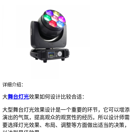
详细介绍：
大
舞台灯光
效果如何设计比较合适：
大型舞台灯光效果设计是一个重要的环节，它可以增添
演出的气氛，提高观众的观赏性的经历。所以设计师需
要选择灯光效果、布局、调整等方面做出适当的决策，