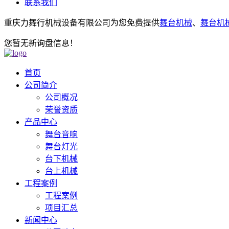
联系我们
重庆力舞行机械设备有限公司为您免费提供
舞台机械
、
舞台机
您暂无新询盘信息！
首页
公司简介
公司概况
荣誉资质
产品中心
舞台音响
舞台灯光
台下机械
台上机械
工程案例
工程案例
项目汇总
新闻中心