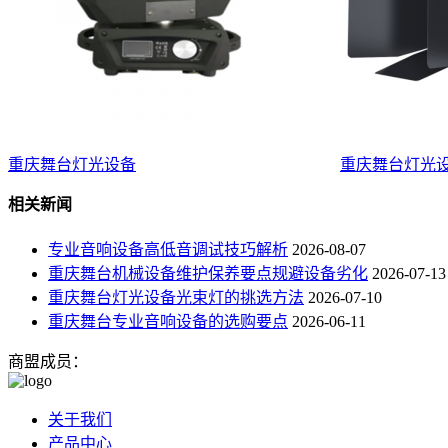
重庆舞台灯光设备
重庆舞台灯光
相关新闻
专业音响设备高低音调试技巧解析
2026-08-07
重庆舞台机械设备维护保养要点规避设备劣化
2026-07-13
重庆舞台灯光设备光束灯的挑选方法
2026-07-10
重庆舞台专业音响设备的选购要点
2026-06-11
商盟成员：
关于我们
产品中心