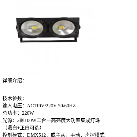
详细介绍：
技术参数：
输入电压：AC110V/220V 50/60HZ
总功率：220W
光源：2颗100W二合一高亮度大功率集成灯珠
（暖白+正白可选）
控制模式：DMX512，或主从，手动，声控模式