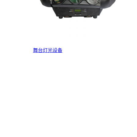
舞台灯光设备