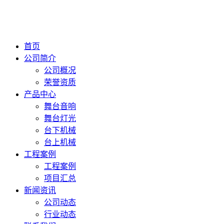
首页
公司简介
公司概况
荣誉资质
产品中心
舞台音响
舞台灯光
台下机械
台上机械
工程案例
工程案例
项目汇总
新闻资讯
公司动态
行业动态