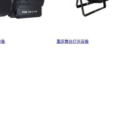
设备
重庆舞台灯光设备