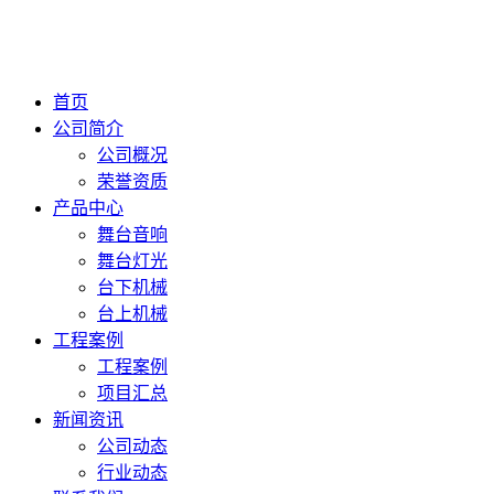
首页
公司简介
公司概况
荣誉资质
产品中心
舞台音响
舞台灯光
台下机械
台上机械
工程案例
工程案例
项目汇总
新闻资讯
公司动态
行业动态