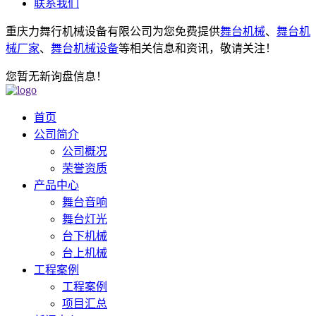
联系我们
重庆力舞行机械设备有限公司为您免费提供
舞台机械
、
舞台机
械厂家
、
舞台机械设备
等相关信息和资讯，敬请关注！
您暂无新询盘信息！
首页
公司简介
公司概况
荣誉资质
产品中心
舞台音响
舞台灯光
台下机械
台上机械
工程案例
工程案例
项目汇总