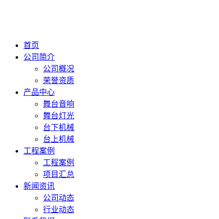
首页
公司简介
公司概况
荣誉资质
产品中心
舞台音响
舞台灯光
台下机械
台上机械
工程案例
工程案例
项目汇总
新闻资讯
公司动态
行业动态