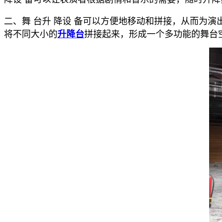
二、舞 台升 降设 备可以方便地移动和拼接，从而为
将不同大小的
升降台
拼接起来，形成一个多功能的舞台