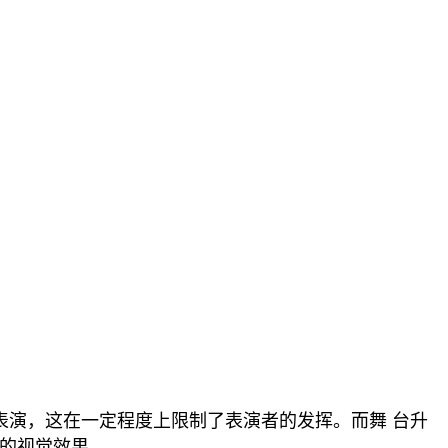
表演，这在一定程度上限制了表演者的发挥。而舞 台升
撼的视觉效果。