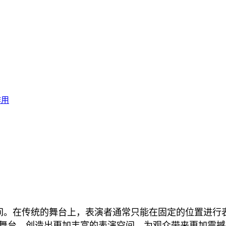
作用
空间。在传统的舞台上，表演者通常只能在固定的位置进行
降舞台，创造出更加丰富的表演空间，为观众带来更加震