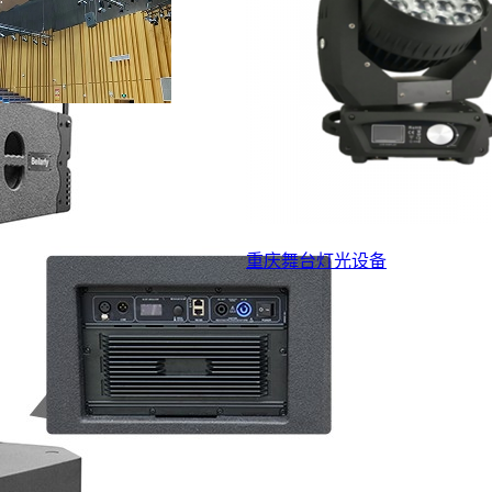
重庆舞台灯光设备