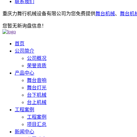
联系我们
重庆力舞行机械设备有限公司为您免费提供
舞台机械
、
舞台机
您暂无新询盘信息！
首页
公司简介
公司概况
荣誉资质
产品中心
舞台音响
舞台灯光
台下机械
台上机械
工程案例
工程案例
项目汇总
新闻中心