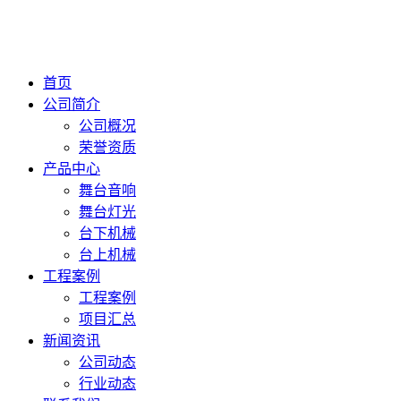
首页
公司简介
公司概况
荣誉资质
产品中心
舞台音响
舞台灯光
台下机械
台上机械
工程案例
工程案例
项目汇总
新闻资讯
公司动态
行业动态