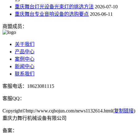
重庆舞台灯光设备光束灯的挑选方法
2026-07-10
重庆舞台专业音响设备的选购要点
2026-06-11
商盟成员：
关于我们
产品中心
案例中心
新闻中心
联系我们
客服电话：18623081115
客服QQ：
Copyright©
http://www.cqbojun.com/news1132614.html(
复制链接
)
重庆力舞行机械设备有限公司
备案：