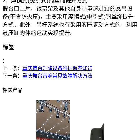
2、摩擦式(曳引式)钢丝绳提升方式
假台口上片、银幕架及其他自身重量超过1T的悬吊设
备(不含防火幕)，主要采用摩擦式(电引式)钢丝绳提升
方式。此外，吊杆系统也有
采用液压驱动方式的，利用
液压缸的伸缩运动实现提升。
标签
：
上一条：
重庆舞台升降设备维护保养知识
下一条：
重庆舞台音响常见故障解决方法
相关产品