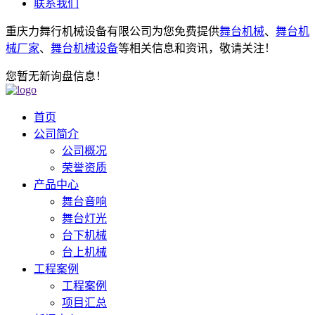
联系我们
重庆力舞行机械设备有限公司为您免费提供
舞台机械
、
舞台机
械厂家
、
舞台机械设备
等相关信息和资讯，敬请关注！
您暂无新询盘信息！
首页
公司简介
公司概况
荣誉资质
产品中心
舞台音响
舞台灯光
台下机械
台上机械
工程案例
工程案例
项目汇总