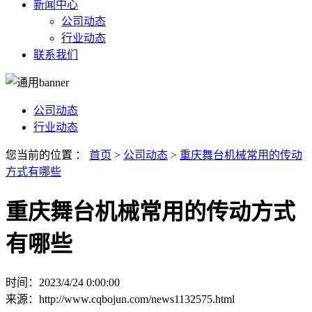
新闻中心
公司动态
行业动态
联系我们
公司动态
行业动态
您当前的位置 ：
首页
>
公司动态
>
重庆舞台机械常用的传动
方式有哪些
重庆舞台机械常用的传动方式
有哪些
时间：2023/4/24 0:00:00
来源：
http://www.cqbojun.com/news1132575.html