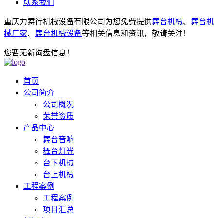
联系我们
重庆力舞行机械设备有限公司为您免费提供
舞台机械
、
舞台机
械厂家
、
舞台机械设备
等相关信息和资讯，敬请关注！
您暂无新询盘信息！
首页
公司简介
公司概况
荣誉资质
产品中心
舞台音响
舞台灯光
台下机械
台上机械
工程案例
工程案例
项目汇总